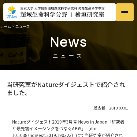
ホーム
>
ニュース
ホーム
Home
News
●
研究内容
Research
●
ニュース
メンバー
Members
●
当研究室がNatureダイジェストで紹介され
研究業績
ました。
Publications
●
一般広報
2019.03.01
募集
Prospective
●
Natureダイジェスト2019年3月号 News in Japan「
研究者
と最先端イメージングをつなぐABiS
」（doi:
ニュース
News
●
10.1038/ndigest.2019.190323）にて当研究室が紹介され