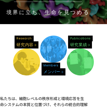
アクセス
Access
●
境界に立ち、生命を見つめる
Research
Publications
研究内容
研究業績
Members
メンバー
私たちは、細胞レベルの秩序形成と環境応答を生
命システムの本質と位置づけ、それらの統合的理解