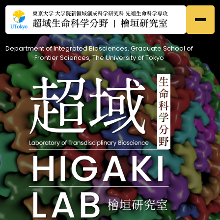
Department of Integrated Biosciences, Graduate School of
ホーム
Home
Frontier Sciences, The University of Tokyo
●
研究内容
Research
●
メンバー
Members
●
研究業績
Publications
●
募集
Prospective
●
ニュース
News
●