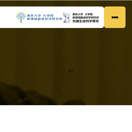
ホーム
Home
●
研究内容
Research
●
メンバー
Members
●
研究業績
Publications
●
募集
Prospective
●
ニュース
News
●