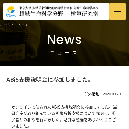
ホーム
>
ニュース
ホーム
Home
News
●
研究内容
Research
●
ニュース
メンバー
Members
●
ABiS支援説明会に参加しました。
研究業績
Publications
●
学外活動
2020.09.29
募集
Prospective
●
オンラインで催された
ABiS支援説明会
に参加しました。当
研究室が取り組んでいる画像解析支援について説明し、参
加者との相談を行いました。活発な議論をありがとうござ
ニュース
News
●
いました。