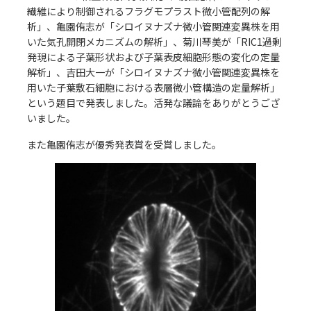
繊維により制御されるフラグモプラスト微小管配列の解
アクセス
析」、亀園侑志が「シロイヌナズナ微小管関連変異株を用
Access
●
いた気孔開閉メカニズムの解析」、菊川琴美が「RIC1過剰
発現による子葉形状および子葉表皮細胞形態の変化の定量
解析」、吉田大一が「シロイヌナズナ微小管関連変異株を
用いた子葉敷石細胞における表層微小管構造の定量解析」
という題目で発表しました。活発な議論をありがとうござ
いました。
また亀園侑志が優秀発表賞を受賞しました。