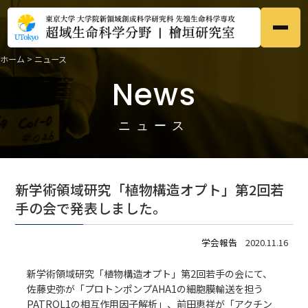
ホーム
>
ニュース
ホーム
Home
News
●
研究内容
Research
●
ニュース
メンバー
Members
●
新学術領域研究「植物構造オプト」第2回若
研究業績
手の会で発表しました。
Publications
●
学会報告
2020.11.16
募集
Prospective
●
新学術領域研究「
植物構造オプト
」第2回若手の会にて、
佐藤史弥が「プロトンポンプAHA1の細胞膜輸送を担う
ニュース
News
●
PATROL1の相互作用因子解析」、前田恵祥が「アクチン