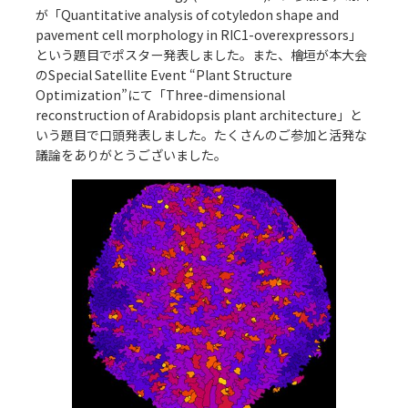
が「Quantitative analysis of cotyledon shape and
アクセス
pavement cell morphology in RIC1-overexpressors」
Access
●
という題目でポスター発表しました。また、檜垣が本大会
のSpecial Satellite Event “Plant Structure
Optimization”にて「Three-dimensional
reconstruction of Arabidopsis plant architecture」と
いう題目で口頭発表しました。たくさんのご参加と活発な
議論をありがとうございました。