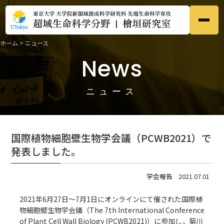
ホーム
>
ニュース
ホーム
Home
News
●
研究内容
Research
●
ニュース
メンバー
Members
●
国際植物細胞壁生物学会議（PCWB2021）で
研究業績
発表しました。
Publications
●
学会報告
2021.07.01
募集
Prospective
●
2021年6月27日～7月1日にオンラインにて催された
国際植
物細胞壁生物学会議（The 7th International Conference
ニュース
News
●
of Plant Cell Wall Biology (PCWB2021)）
に参加し，菊川