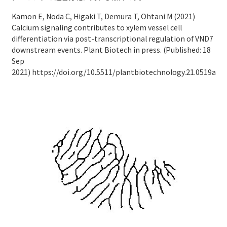
Kamon E, Noda C, Higaki T, Demura T, Ohtani M (2021)
アクセス
Access
●
Calcium signaling contributes to xylem vessel cell
differentiation via post-transcriptional regulation of VND7
downstream events. Plant Biotech in press. (Published: 18
Sep
2021)
https://doi.org/10.5511/plantbiotechnology.21.0519a