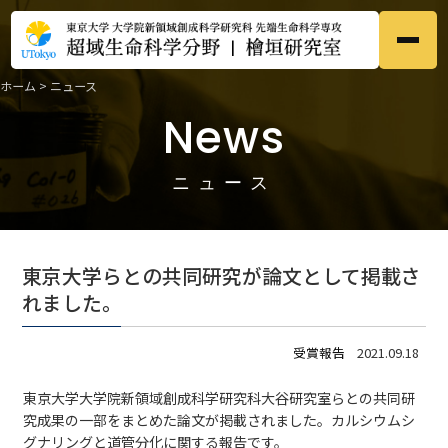
ホーム
>
ニュース
ホーム
Home
News
●
研究内容
Research
●
ニュース
メンバー
Members
●
東京大学らとの共同研究が論文として掲載さ
研究業績
れました。
Publications
●
受賞報告
2021.09.18
募集
Prospective
●
東京大学大学院新領域創成科学研究科大谷研究室らとの共同研
究成果の一部をまとめた論文が掲載されました。カルシウムシ
ニュース
News
●
グナリングと道管分化に関する報告です。