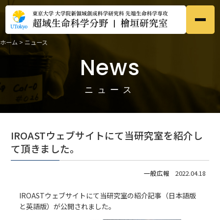
ホーム
>
ニュース
ホーム
Home
News
●
研究内容
Research
●
ニュース
メンバー
Members
●
IROASTウェブサイトにて当研究室を紹介し
研究業績
て頂きました。
Publications
●
一般広報
2022.04.18
募集
Prospective
●
IROASTウェブサイトにて当研究室の紹介記事（
日本語版
と
英語版
）が公開されました。
ニュース
News
●