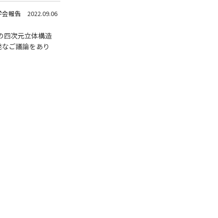
アクセス
Access
●
学会報告
2022.09.06
枝の四次元立体構造
発なご議論をあり