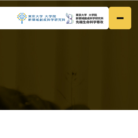
ホーム
Home
●
研究内容
Research
●
メンバー
Members
●
研究業績
Publications
●
募集
Prospective
●
ニュース
News
●