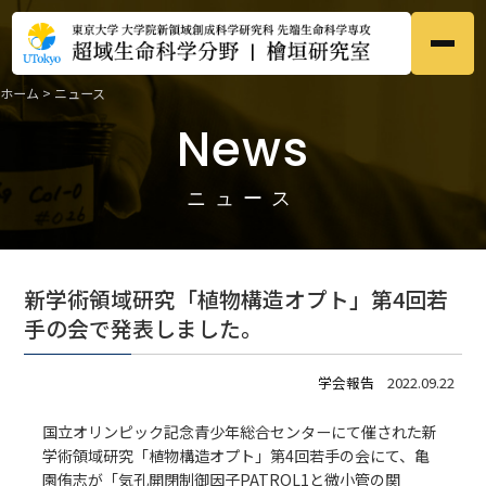
ホーム
>
ニュース
ホーム
Home
News
●
研究内容
Research
●
ニュース
メンバー
Members
●
新学術領域研究「植物構造オプト」第4回若
研究業績
手の会で発表しました。
Publications
●
学会報告
2022.09.22
募集
Prospective
●
国立オリンピック記念青少年総合センターにて催された新
学術領域研究「植物構造オプト」第4回若手の会にて、亀
ニュース
News
●
園侑志が「気孔開閉制御因子PATROL1と微小管の関