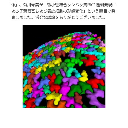
係」、菊川琴美が「微小管結合タンパク質RIC1過剰発現に
アクセス
よる子葉器官および表皮細胞の形態変化」という題目で発
Access
●
表しました。活発な議論をありがとうございました。