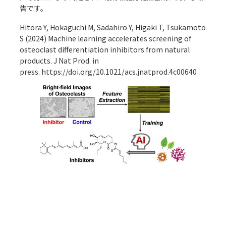
告です。
アクセス
Access
●
Hitora Y, Hokaguchi M, Sadahiro Y, Higaki T, Tsukamoto
S (2024) Machine learning accelerates screening of
osteoclast differentiation inhibitors from natural
products. J Nat Prod. in
press.
https://doi.org/10.1021/acs.jnatprod.4c00640