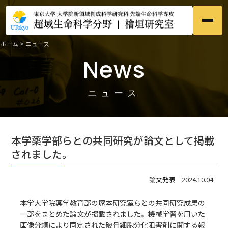
ホーム
>
ニュース
ホーム
Home
News
●
研究内容
Research
●
ニュース
メンバー
Members
●
本学薬学部らとの共同研究が論文として掲載
研究業績
されました。
Publications
●
論文発表
2024.10.04
募集
Prospective
●
本学大学院薬学教育部の塚本研究室らとの共同研究成果の
一部をまとめた論文が掲載されました。機械学習を用いた
ニュース
News
●
画像分類により同定された破骨細胞分化阻害剤に関する報