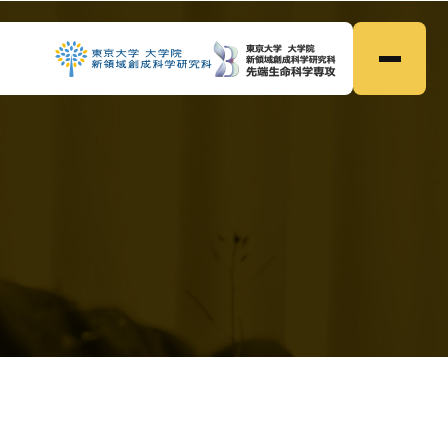
ホーム
Home
●
研究内容
Research
●
メンバー
Members
●
研究業績
Publications
●
募集
Prospective
●
ニュース
News
●