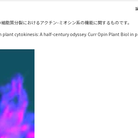
。植物の細胞質分裂におけるアクチン-ミオシン系の機能に関するものです。
 plant cytokinesis: A half-century odyssey. Curr Opin Plant Biol in p