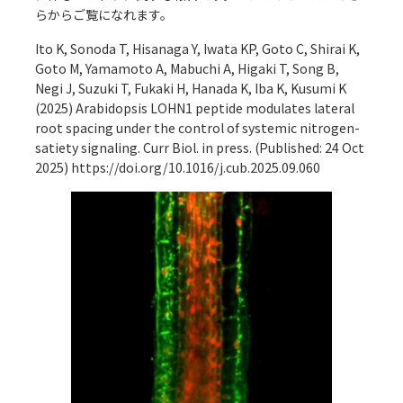
ら
からご覧になれます。
アクセス
Access
●
Ito K, Sonoda T, Hisanaga Y, Iwata KP, Goto C, Shirai K,
Goto M, Yamamoto A, Mabuchi A, Higaki T, Song B,
Negi J, Suzuki T, Fukaki H, Hanada K, Iba K, Kusumi K
(2025) Arabidopsis LOHN1 peptide modulates lateral
root spacing under the control of systemic nitrogen-
satiety signaling. Curr Biol. in press. (Published: 24 Oct
2025)
https://doi.org/10.1016/j.cub.2025.09.060