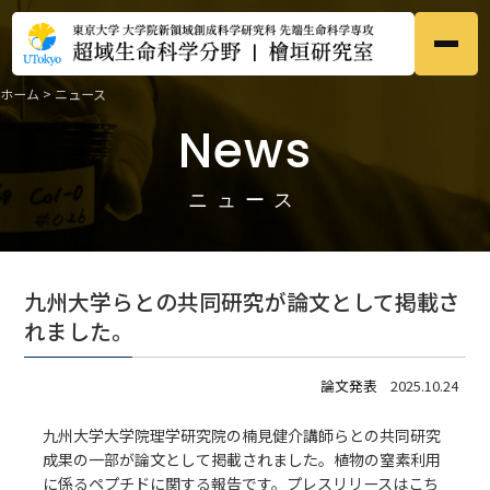
ホーム
>
ニュース
ホーム
Home
News
●
研究内容
Research
●
ニュース
メンバー
Members
●
九州大学らとの共同研究が論文として掲載さ
研究業績
れました。
Publications
●
論文発表
2025.10.24
募集
Prospective
●
九州大学大学院理学研究院の楠見健介講師らとの共同研究
成果の一部が論文として掲載されました。植物の窒素利用
ニュース
News
●
に係るペプチドに関する報告です。プレスリリースは
こち