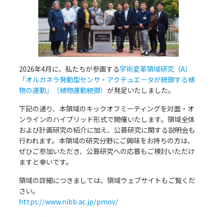
アクセス
Access
●
2026年4月に、私たちが参画する
学術変革領域研究（A）
「オルガネラ発動型センサ・アクチュエータが統御する植
物の運動」（植物運動統御）
が発足いたしました。
下記の通り、本領域のキックオフミーティングを対面・オ
ンラインのハイブリッド形式で開催いたします。領域全体
および計画研究の紹介に加え、公募研究に関する説明会も
行われます。本領域の研究分野にご興味をお持ちの方は、
ぜひご参加いただき、公募研究への応募もご検討いただけ
ますと幸いです。
領域の詳細につきましては、領域ウェブサイトもご覧くだ
さい。
https://www.nibb.ac.jp/pmov/