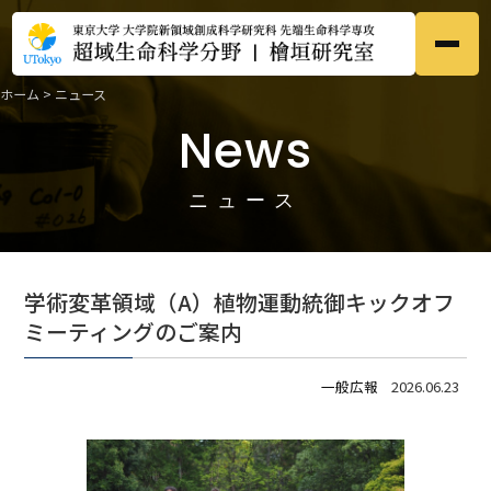
ホーム
>
ニュース
ホーム
Home
News
●
研究内容
Research
●
ニュース
メンバー
Members
●
学術変革領域（A）植物運動統御キックオフ
研究業績
ミーティングのご案内
Publications
●
一般広報
2026.06.23
募集
Prospective
●
ニュース
News
●